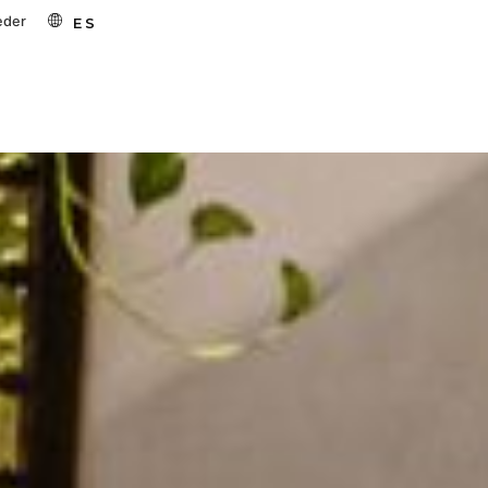
eder
ES