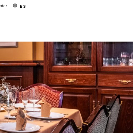
eder
ES