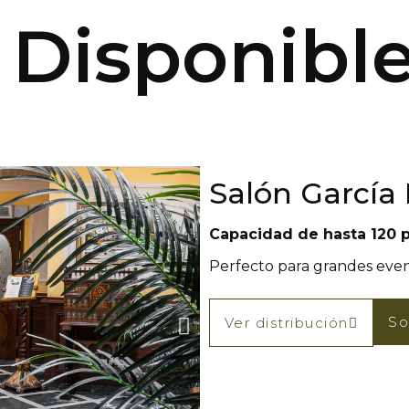
 Disponibl
Salón García
Capacidad de hasta 120 p
Perfecto para grandes eve
So
Ver distribución