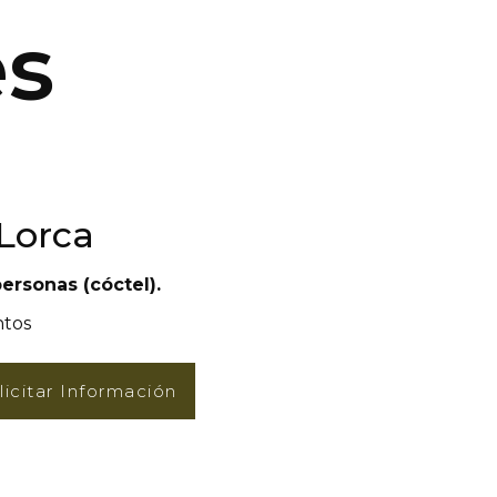
es
 Lorca
ersonas (cóctel).
ntos
licitar Información